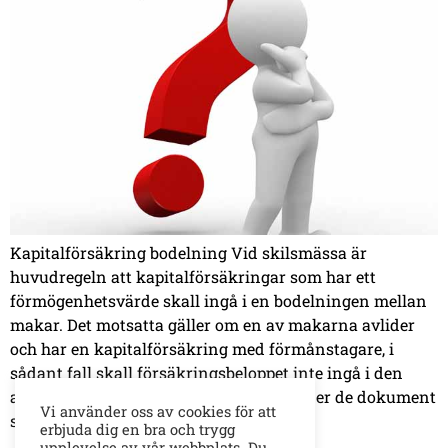
Kapitalförsäkring bodelning Vid skilsmässa är
huvudregeln att kapitalförsäkringar som har ett
förmögenhetsvärde skall ingå i en bodelningen mellan
makar. Det motsatta gäller om en av makarna avlider
och har en kapitalförsäkring med förmånstagare, i
sådant fall skall försäkringsbeloppet inte ingå i den
avlidne makens kvarlåtenskap. Ladda ner de dokument
Vi använder oss av cookies för att
som ni behöver vid en bodelning […]
erbjuda dig en bra och trygg
upplevelse av vår webbplats. Du