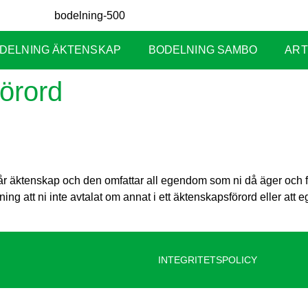
DELNING ÄKTENSKAP
BODELNING SAMBO
ART
örord
ingår äktenskap och den omfattar all egendom som ni då äger och
tning att ni inte avtalat om annat i ett äktenskapsförord eller a
INTEGRITETSPOLICY