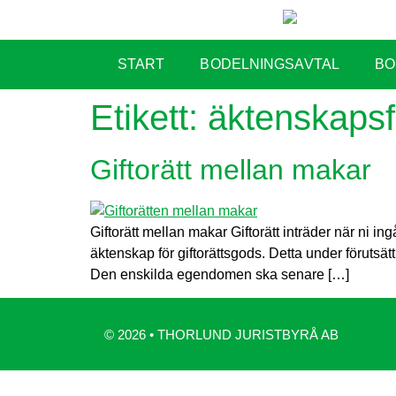
START
BODELNINGSAVTAL
BO
Etikett:
äktenskapsf
Giftorätt mellan makar
Giftorätt mellan makar Giftorätt inträder när ni 
äktenskap för giftorättsgods. Detta under förutsät
Den enskilda egendomen ska senare […]
© 2026 • THORLUND JURISTBYRÅ AB