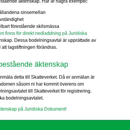
 bestående äktenskap. Här är några exempel:
rhållandena sinsemellan
vständighet
elbart förestående skilsmässa
m finns för direkt nedladdning på Juridiska
nskap. Dessa bodelningsavtal är upprättade av
att lagstiftningen förändras.
 bestående äktenskap
nmäla detta till Skatteverket. Då er anmälan är
egendomen såsom ni har kommit överens om
lningsavtalet till Skatteverket för registrering.
baka bodelningsavtalet.
ktenskap på Juridiska Dokument!