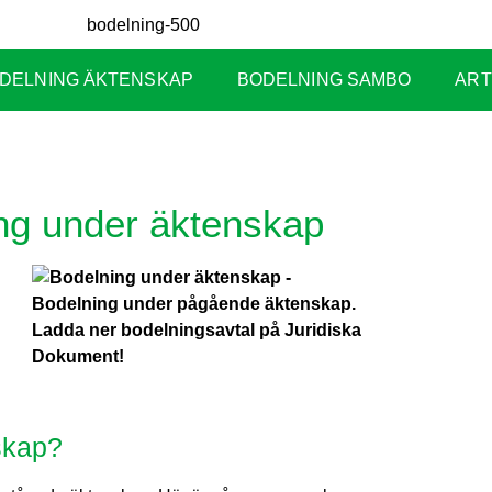
DELNING ÄKTENSKAP
BODELNING SAMBO
ART
ing under äktenskap
skap?