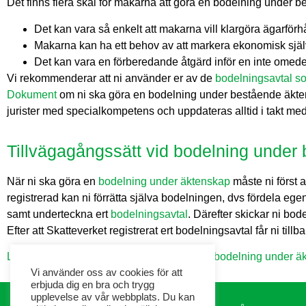
Det finns flera skäl för makarna att göra en bodelning under
Det kan vara så enkelt att makarna vill klargöra ägarfö
Makarna kan ha ett behov av att markera ekonomisk själ
Det kan vara en förberedande åtgärd inför en inte omed
Vi rekommenderar att ni använder er av de
bodelningsavtal so
Dokument
om ni ska göra en bodelning under bestående äkte
jurister med specialkompetens och uppdateras alltid i takt med 
Tillvägagångssätt vid bodelning under
När ni ska göra en
bodelning under äktenskap
måste ni först a
registrerad kan ni förrätta själva bodelningen, dvs fördela 
samt underteckna ert
bodelningsavtal
. Därefter skickar ni bode
Efter att Skatteverket registrerat ert bodelningsavtal får ni till
Ladda
ner alla dokument ni behöver för en bodelning under ä
Vi använder oss av cookies för att
erbjuda dig en bra och trygg
upplevelse av vår webbplats. Du kan