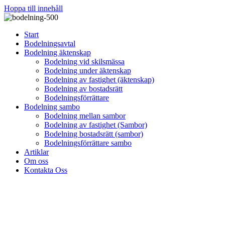
Hoppa till innehåll
Start
Bodelningsavtal
Bodelning äktenskap
Bodelning vid skilsmässa
Bodelning under äktenskap
Bodelning av fastighet (äktenskap)
Bodelning av bostadsrätt
Bodelningsförrättare
Bodelning sambo
Bodelning mellan sambor
Bodelning av fastighet (Sambor)
Bodelning bostadsrätt (sambor)
Bodelningsförrättare sambo
Artiklar
Om oss
Kontakta Oss